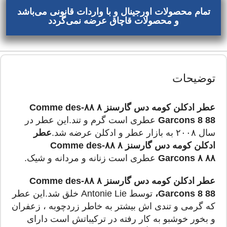
تمام محصولات اورجینال و با واردات قانونی می‌باشد
و محصولات قاچاق عرضه نمی‌گردد
توضیحات
عطر ادکلن کومه دس گارسنز ۸ ۸۸-Comme des
Garcons 8 88
عطری است گرم و تند.این عطر در
سال ۲۰۰۸ به بازار عطر و ادکلن عرضه شد.
عطر
ادکلن کومه دس گارسنز ۸ ۸۸-Comme des
Garcons ۸ ۸۸
عطری است زنانه و مردانه و شیک.
عطر ادکلن کومه دس گارسنز ۸ ۸۸-Comme des
Garcons 8 88،
توسط Antonie Lie خلق شد.این عطر
که گرمی و تندی اش بیشتر به خاطر زردچوبه ، زعفران
و بخور خوشبو به کار رفته در ترکیباتش است دارای