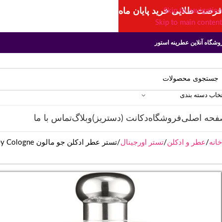
فرصت طلایی خرید پایان ماه
Skip to navigation
Skip to main content
وشگاه آنلاین عطرینه استور
تخاب دسته بندی
فحه اصلی
فروشگاه
دکانت (دستریز)
وبلاگ
تماس با ما
خانه
عطر و ادکلن
تستر اورجینال
تستر عطر ادکلن جو مالون Jo Malone Nectarine Blossom & Honey Cologne