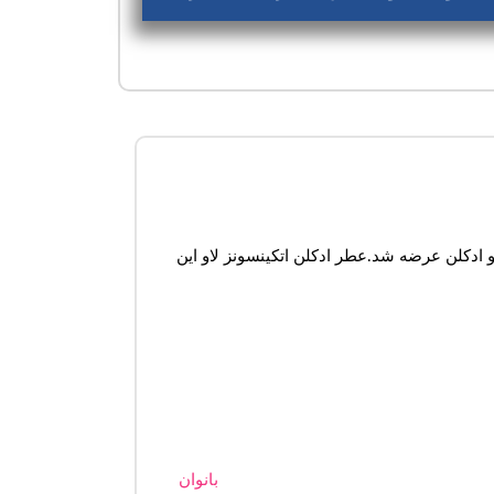
دلنس-Atkinsons Love in Idleness عطری است ملایم و شیرین.این عطر در سال ۲۰۱۵ به بازار عطر و ادکلن عرضه شد.عطر ادکلن اتکینسونز لاو این
بانوان