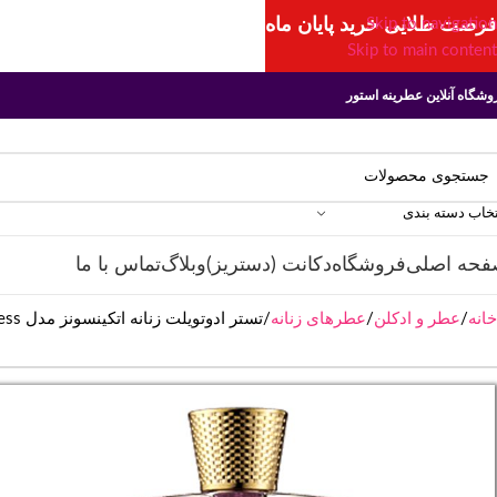
فرصت طلایی خرید پایان ماه
Skip to navigation
Skip to main content
وشگاه آنلاین عطرینه استور
تخاب دسته بندی
فحه اصلی
فروشگاه
دکانت (دستریز)
وبلاگ
تماس با ما
خانه
عطر و ادکلن
عطرهای زنانه
تستر ادوتویلت زنانه اتکینسونز مدل Love in Idleness