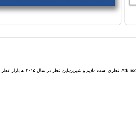
عطر ادکلن اتکینسونز-اتکینسون لاو این آی