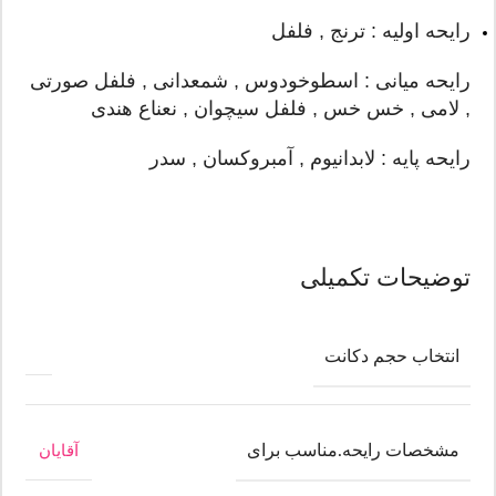
رایحه اولیه : ترنج , فلفل
رایحه میانی : اسطوخودوس , شمعدانی , فلفل صورتی
, لامی , خس خس , فلفل سیچوان , نعناع هندی
رایحه پایه : لابدانیوم , آمبروکسان , سدر
توضیحات تکمیلی
انتخاب حجم دکانت
مشخصات رایحه.مناسب برای
آقایان