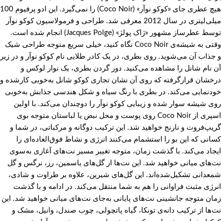
هیچ عطری جای «کوکو نوآر» (Coco Noir) را نمی‌گیرد. این ادو پرفیوم 100
میلی‌لیتری در سال 2012 معرفی شد. طراحی و فرمولاسیون کوکو نوآر
توسط عطرساز مشهور «ژاک پولژ» (Jacques Polge) انجام شده است.
وقتی به شیشه‌ی Coco Noir نگاه کنید، خیلی سریع متوجه طراحی شیک
و جذاب آن می‌شوید. روی بطری، در یک کادر طلایی نام کوکو نوآر و در زیر
آن نام شانل را مشاهده می‌کنید. دور گردن بطری، یک نوار لوکس و
درخشان قرارگرفته که روی آن نشان تجاری کوکو شانل به‌خوبی کارشده و
خودنمایی می‌کند. در بطری با رنگ سیاه و شکل هندسی جذابش به‌خوبی
روی شیشه سوار شده و زیبایی کوکو نوآر را دوچندان می‌کند. با اولین
اسپری از Coco Noir روی پوست و محل نبض یا لباستان متوجه بوی
گریپ‌فروت و نارنج خواهید شد. این ترکیب دوگانه و مرکباتی، در شما و
کسانی که این بو را استشمام می‌کنند انرژی و نشاط فوق‌العاده‌ای را
ایجاد می‌کند. با گذشت زمان، متوجه تغییر مسیر نت‌های آغازی به‌سوی
نت‌های میانی خواهید شد. این نت‌ها از گل‌های یاسمین، رز، نرگس و گل
شمعدانی تشکیل‌شده‌اند. این گل‌های شیرین، علاوه بر طراوت و شادی،
انرژی مثبت فراوانی را هم به شما منتقل می‌کند. در ادامه و با گذشت
زمان متوجه جانشینی نت‌های پایانی به‌جای نت‌های میانی خواهید شد. این
نت‌ها از ترکیب دانه‌ی تونکا، گیاه پاتچولی، چوب صندل، وانیل، مشک و