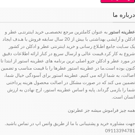
درباره ما
عطرینه استور
به عنوان کاملترین مرجع تخصصـی خرید اینترنتـی عطر و
ادکلن و آرایشی بهداشتی با بیش از 20 سال سابقه فروش با هـدف ایجاد
یک سـایت جامع اطـلاع رسانی و خرید اینترنتی عطر و ادکلن در کشور
شروع به کار کرد.قیمت عالی و ارسال سریع در کنار ارائه اطلاعات دقیق
در مورد عطر و ادکلن جزو اصلی ترین برنامه های عطرینه استور از ابتدا تا
کنون بوده است.ما در عطرینه استور عطرها را با قیمت مناسب و تضمین
اصالت، به شما ارائه می کنیم. عطرینه استور برای آسودگی خیال شما،
تضمین می کند که در صورت مشکل در اصالت محصول هزینه پرداختی
شما را بازمی گرداند. پایه و اساس عطرینه استور، ارج نهادن به ارزش
انسان است.
همه چیز فراموش میشه جز عطرتون
جهت مشاوره خرید و پشتیبانی با ما از طریق واتس اپ در تماس باشید.
09113394781