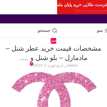
فرصت طلایی خرید پایان ماه
Skip to navigation
Skip to main content
منو
جستجو
اخبار
مشخصات قیمت خرید عطر شنل –
مادمازل – بلو شنل و ….
0
Admin
در تاریخ فوریه 2, 2019