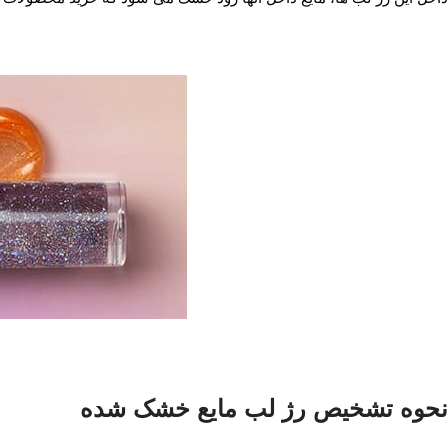
نحوه تشخیص رژ لب مایع خشک شده