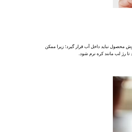
ش قرار دهید. برای این منظور درپوش محصول نباید داخل آب قرار گیرد؛ زیرا ممکن
ا رژ لب مانند کره نرم شود.