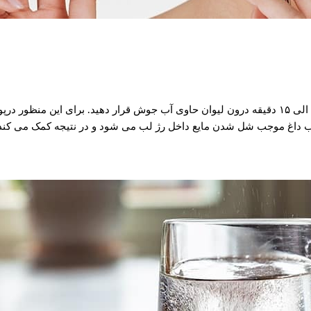
اولین گام برای احیاء رژ لب مایع خشک شده این است که آن را به مدت ۱۰ الی ۱۵ دقیقه درون لیوان حاوی آب جو
آب داغ موجب شل شدن مایع داخل رژ لب می شود و در نتیجه کمک می کند ت