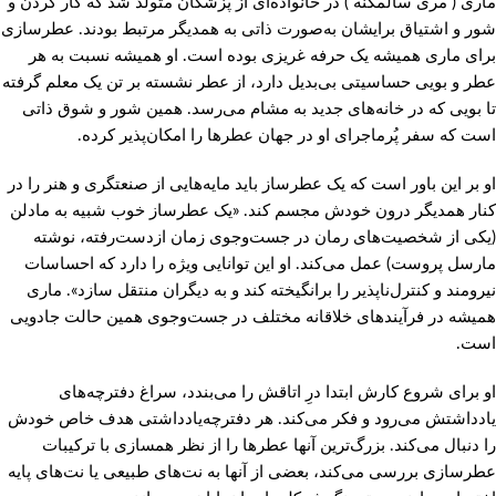
ماری ( مری سالمگنه ) در خانواده‌ای از پزشکان متولد شد که کار کردن و
شور و اشتیاق برایشان به‌صورت ذاتی به همدیگر مرتبط بودند. عطرسازی
برای ماری همیشه یک حرفه غریزی بوده است. او همیشه نسبت به هر
عطر و بویی حساسیتی بی‌بدیل دارد، از عطر نشسته بر تن یک معلم گرفته
تا بویی که در خانه‌های جدید به مشام می‌رسد. همین شور و شوق ذاتی
است که سفر پُرماجرای او در جهان عطرها را امکان‌پذیر کرده.
او بر این باور است که یک عطرساز باید مایه‌هایی از صنعتگری و هنر را در
کنار همدیگر درون خودش مجسم کند. «یک عطرساز خوب شبیه به مادلن
(یکی از شخصیت‌های رمان در جست‌وجوی زمان ازدست‌رفته، نوشته
مارسل پروست) عمل می‌کند. او این توانایی ویژه را دارد که احساسات
نیرومند و کنترل‌ناپذیر را برانگیخته کند و به دیگران منتقل سازد». ماری
همیشه در فرآیندهای خلاقانه مختلف در جست‌وجوی همین حالت جادویی
است.
او برای شروع کارش ابتدا درِ اتاقش را می‌بندد، سراغ دفترچه‌های
یادداشتش می‌رود و فکر می‌کند. هر دفترچه‌یادداشتی هدف خاص خودش
را دنبال می‌کند. بزرگ‌ترین آنها عطرها را از نظر همسازی با ترکیبات
عطرسازی بررسی می‌کند، ‌بعضی از آنها به نت‌های طبیعی یا نت‌های پایه