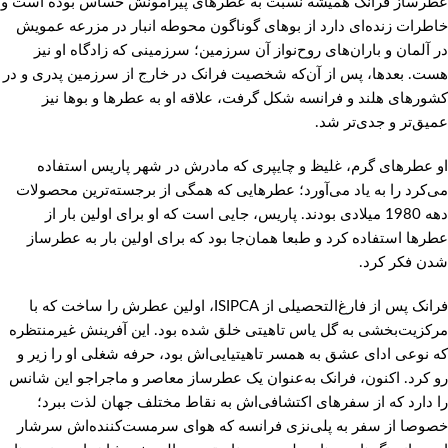
عطرساز فرانک همیشه نسبت به عطرهای پیرامونش حساس بوده است و
خاطرات زنده‌ای دارد از بوهای گوناگون محوطه انبار در مزرعه عمویش
در آلمان و باران‌های روح‌نواز آن سرزمین؛ سرزمینی که زادگاه او نیز
هست. بعدها، پس از آن‌که شخصیت فرانک در خارج از سرزمین پدری و در
کشورهای هلند و فرانسه شکل گرفت، علاقه او به عطرها و بوها نیز
عمیق‌تر و جدی‌تر شد.
او عطرهای گرم، غلیظ و چایپری که مادرش در شهر پاریس استفاده
می‌کرد را به یاد می‌آورد؛ عطرهایی که همگی از برجسته‌ترین محصولات
دهه 1980 میلادی بودند. پاریس، جایی است که او برای اولین بار از
عطرها استفاده کرد و طبعا همان‌جا بود که برای اولین بار به عطرساز
شدن فکر کرد.
فرانک پس از فارغ‌التحصیلی از ISIPCA، اولین عطرش را ساخت که با
مرکزیت‌بخشی به گل یاس تاهیتی خلق شده بود. این آفرینش غیرمنتظره
که نوعی ادای عشق به همسر تاهیتیایی‌اش بود، حرفه شغلی او را زیر و
رو کرد. اکنون، فرانک به‌عنوان یک عطرساز معاصر و ماجراجو این شانس
را دارد که از سفرهای اکتشافی‌اش به نقاط مختلف جهان لذت ببرد؛
خصوصا از سفر به پلی‌نزی فرانسه که هوای سرمست‌کننده‌اش سرشار