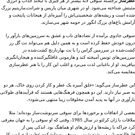
عطرساز
برجسته سوفی لابه بیشتر از هر چیزی با لبخند جذاب و انرژی
مثبتش شناخته می‌شود. او در شهری میان پاریس و شرانت‌ـ‌ماریتیم بزرگ
شده است و ریشه‌های شخصیتی‌اش را آمیزه‌ای از هیجانات پایتخت و
آرامش باغ‌های بزرگ انگور در حومه شهر می‌سازند.
سوفی جادوی برآمده از تضادهای ناب و عشق به سرزمین‌های بارآور را
درون خودش حفظ کرده است و به همین دلیل هم می‌تواند نت گل رز
کشت‌شده در سرزمین گراس را با نت بهارنارنج کشت‌شده در
سرزمین‌های تونس آمیخته کند و هارمونی غافلگیرکننده و هیجان‌انگیزی
بیافریند. او از باغبانی لذت می‌برد و اغلب این کار را با هنر عطرسازی
مقایسه می‌کند.
این عطرساز می‌گوید: «خلق آمیزه یک عطر و کار کردن روی خاک، هر دو
به صبر نیاز دارند. این دو همچون فرهنگ‌هایی هستند که فرآیندهای طولانی
بارآوری در آنها به پدید آمدن مخلوقات زیبا منتهی می‌شود».
بعضی از اتفاقات و برخوردها برای سوفی سرنوشت‌ساز بوده‌اند؛‌ مثلا
ملاقات با ژان کرلئو در سال 1985، وقتی که او سوفی را به جهان معرفی
کرد چراکه با ریشه‌ها و ارزش‌های او هماهنگ بود. اندکی پس از
فارغ‌التحصیلی در رشته شیمی، سوفی به دانشکده عطرسازی ایسیپکا