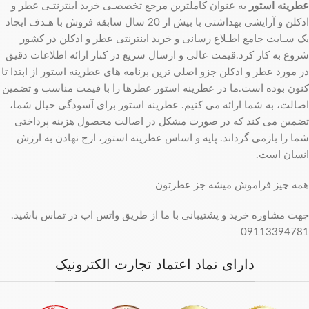
عطرینه استور
به عنوان کاملترین مرجع تخصصـی خرید اینترنتـی عطر و
ادکلن و آرایشی بهداشتی با بیش از 20 سال سابقه فروش با هـدف ایجاد
یک سـایت جامع اطـلاع رسانی و خرید اینترنتی عطر و ادکلن در کشور
شروع به کار کرد.قیمت عالی و ارسال سریع در کنار ارائه اطلاعات دقیق
در مورد عطر و ادکلن جزو اصلی ترین برنامه های عطرینه استور از ابتدا تا
کنون بوده است.ما در عطرینه استور عطرها را با قیمت مناسب و تضمین
اصالت، به شما ارائه می کنیم. عطرینه استور برای آسودگی خیال شما،
تضمین می کند که در صورت مشکل در اصالت محصول هزینه پرداختی
شما را بازمی گرداند. پایه و اساس عطرینه استور، ارج نهادن به ارزش
انسان است.
همه چیز فراموش میشه جز عطرتون
جهت مشاوره خرید و پشتیبانی با ما از طریق واتس اپ در تماس باشید.
09113394781
دارای نماد اعتماد تجارت الکترونیک