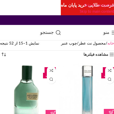
فرصت طلایی خرید پایان ماه
Skip to navigation
Skip to main content
منو
جستجو
خانه
محصول نت عطر
چوب عنبر
نمایش 1–15 از 52 نتیجه
مشاهده فیلترها
-29%
-54%
80 میل
70 میل