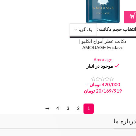
انتخاب حجم دکانت
دکانت عطر آمواج انکلیو |
AMOUAGE Enclave
Amouage
موجود در انبار
420/000
تومان
–
20/169/919
تومان
→
4
3
2
1
درباره ما