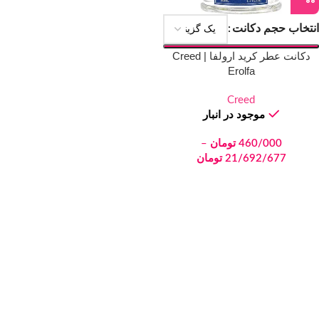
انتخاب حجم دکانت
دکانت عطر کرید ارولفا | Creed
Erolfa
Creed
موجود در انبار
460/000
تومان
–
21/692/677
تومان