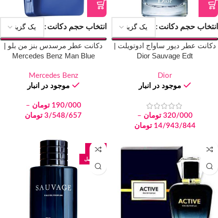
انتخاب حجم دکانت
انتخاب حجم دکانت
دکانت عطر دیور ساواج ادوتویلت |
دکانت عطر مرسدس بنز من بلو |
Mercedes Benz Man Blue
Dior Sauvage Edt
Mercedes Benz
Dior
موجود در انبار
موجود در انبار
190/000
تومان
–
320/000
تومان
–
3/548/657
تومان
14/943/844
تومان
-16%
100 میل