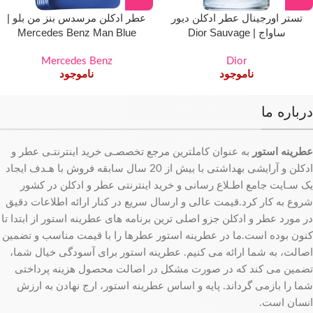
تستر اورجینال عطر ادکلن دیور
عطر ادکلن مرسدس بنز من بلو |
ساواج | Dior Sauvage
Mercedes Benz Man Blue
Mercedes Benz
Dior
ناموجود
ناموجود
درباره ما
عطرینه استور
به عنوان کاملترین مرجع تخصصـی خرید اینترنتـی عطر و
ادکلن و آرایشی بهداشتی با بیش از 20 سال سابقه فروش با هـدف ایجاد
یک سـایت جامع اطـلاع رسانی و خرید اینترنتی عطر و ادکلن در کشور
شروع به کار کرد.قیمت عالی و ارسال سریع در کنار ارائه اطلاعات دقیق
در مورد عطر و ادکلن جزو اصلی ترین برنامه های عطرینه استور از ابتدا تا
کنون بوده است.ما در عطرینه استور عطرها را با قیمت مناسب و تضمین
اصالت، به شما ارائه می کنیم. عطرینه استور برای آسودگی خیال شما،
تضمین می کند که در صورت مشکل در اصالت محصول هزینه پرداختی
شما را بازمی گرداند. پایه و اساس عطرینه استور، ارج نهادن به ارزش
انسان است.