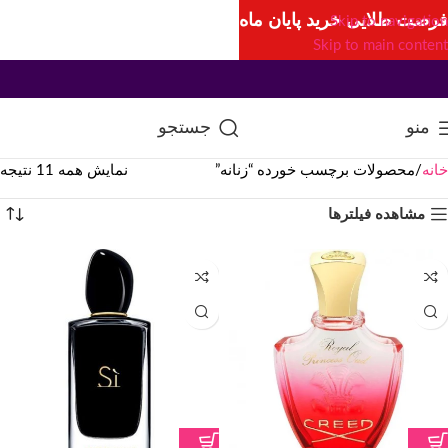
فرصت طلایی خرید پایان ماه
Skip to navigation
Skip to main content
منو
جستجو
خانه
محصولات برچسب خورده “زنانه”
نمایش همه 11 نتیجه
مشاهده فیلترها