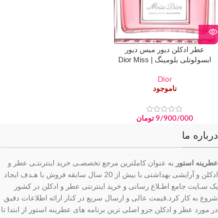
عطر ادکلن دیور میس دیور
ابسولوتلی بلومینگ | Dior Miss
Dior Absolutely Blooming
Dior
ناموجود
9/900/000
تومان
درباره ما
عطرینه استور
به عنوان کاملترین مرجع تخصصـی خرید اینترنتـی عطر و
ادکلن و آرایشی بهداشتی با بیش از 20 سال سابقه فروش با هـدف ایجاد
یک سـایت جامع اطـلاع رسانی و خرید اینترنتی عطر و ادکلن در کشور
شروع به کار کرد.قیمت عالی و ارسال سریع در کنار ارائه اطلاعات دقیق
در مورد عطر و ادکلن جزو اصلی ترین برنامه های عطرینه استور از ابتدا تا