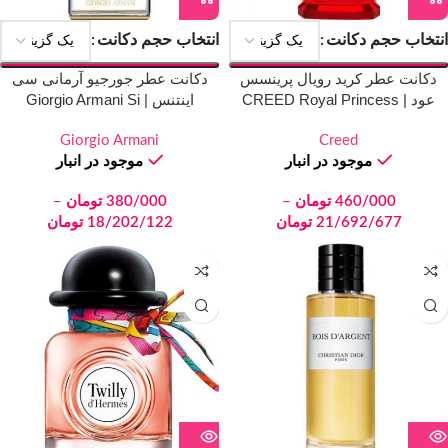
انتخاب حجم دکانت
انتخاب حجم دکانت
دکانت عطر کرید رویال پرینسس
دکانت عطر جورجیو آرمانی سی
عود | CREED Royal Princess
اینتنس | Giorgio Armani Si
Intense
Oud
Giorgio Armani
Creed
موجود در انبار
موجود در انبار
460/000
تومان
–
380/000
تومان
–
21/692/677
تومان
18/202/122
تومان