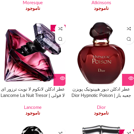
Moresque
Atkinsons
ناموجود
ناموجود
75 میل
عطر ادکلن دیور هیپنوتیک پویزن
عطر ادکلن لانکوم لا نویت ترزور ای
جعبه باز | Dior Hypnotic Poison
لا فولی | Lancome La Nuit Tresor
a la Folio
Open Box
Lancome
Dior
ناموجود
ناموجود
75 میل