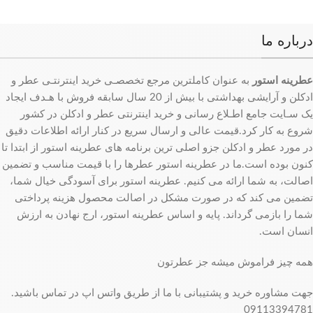
درباره ما
عطرینه استور
به عنوان کاملترین مرجع تخصصـی خرید اینترنتـی عطر و
ادکلن و آرایشی بهداشتی با بیش از 20 سال سابقه فروش با هـدف ایجاد
یک سـایت جامع اطـلاع رسانی و خرید اینترنتی عطر و ادکلن در کشور
شروع به کار کرد.قیمت عالی و ارسال سریع در کنار ارائه اطلاعات دقیق
در مورد عطر و ادکلن جزو اصلی ترین برنامه های عطرینه استور از ابتدا تا
کنون بوده است.ما در عطرینه استور عطرها را با قیمت مناسب و تضمین
اصالت، به شما ارائه می کنیم. عطرینه استور برای آسودگی خیال شما،
تضمین می کند که در صورت مشکل در اصالت محصول هزینه پرداختی
شما را بازمی گرداند. پایه و اساس عطرینه استور، ارج نهادن به ارزش
انسان است.
همه چیز فراموش میشه جز عطرتون
جهت مشاوره خرید و پشتیبانی با ما از طریق واتس اپ در تماس باشید.
09113394781