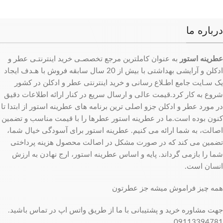
درباره ما
عطرینه استور
به عنوان کاملترین مرجع تخصصـی خرید اینترنتـی عطر و
ادکلن و آرایشی بهداشتی با بیش از 20 سال سابقه فروش با هـدف ایجاد
یک سـایت جامع اطـلاع رسانی و خرید اینترنتی عطر و ادکلن در کشور
شروع به کار کرد.قیمت عالی و ارسال سریع در کنار ارائه اطلاعات دقیق
در مورد عطر و ادکلن جزو اصلی ترین برنامه های عطرینه استور از ابتدا تا
کنون بوده است.ما در عطرینه استور عطرها را با قیمت مناسب و تضمین
اصالت، به شما ارائه می کنیم. عطرینه استور برای آسودگی خیال شما،
تضمین می کند که در صورت مشکل در اصالت محصول هزینه پرداختی
شما را بازمی گرداند. پایه و اساس عطرینه استور، ارج نهادن به ارزش
انسان است.
همه چیز فراموش میشه جز عطرتون
جهت مشاوره خرید و پشتیبانی با ما از طریق واتس اپ در تماس باشید.
09113394781