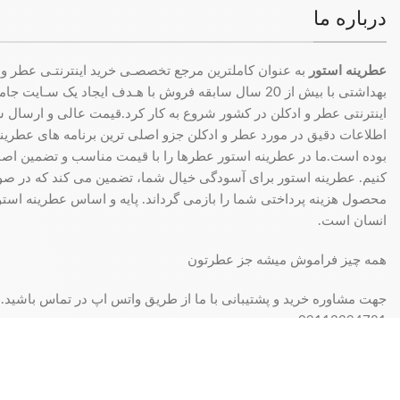
درباره ما
عطرینه استور
به عنوان کاملترین مرجع تخصصـی خرید اینترنتـی عطر و 
بهداشتی با بیش از 20 سال سابقه فروش با هـدف ایجاد یک سـای
اینترنتی عطر و ادکلن در کشور شروع به کار کرد.قیمت عالی و ارسال سری
اطلاعات دقیق در مورد عطر و ادکلن جزو اصلی ترین برنامه های عطرینه ا
بوده است.ما در عطرینه استور عطرها را با قیمت مناسب و تضمین اصال
کنیم. عطرینه استور برای آسودگی خیال شما، تضمین می کند که در 
محصول هزینه پرداختی شما را بازمی گرداند. پایه و اساس عطرینه استو
انسان است.
همه چیز فراموش میشه جز عطرتون
جهت مشاوره خرید و پشتیبانی با ما از طریق واتس اپ در تماس باشید.
09113394781
فروش فقط بصورت آنلاین میباشد و با توجه به سفارش و آدرس خریدار، 
انبار مرکزی: تهران - تهران بازار بزرگ