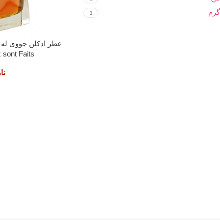
گرم
1
 sont Faits
نا