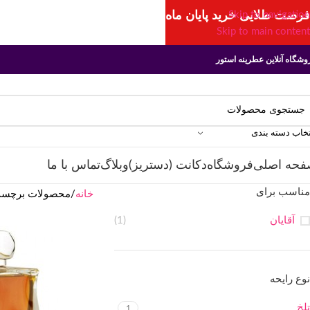
فرصت طلایی خرید پایان ماه
Skip to navigation
Skip to main content
وشگاه آنلاین عطرینه استور
تخاب دسته بندی
فحه اصلی
فروشگاه
دکانت (دستریز)
وبلاگ
تماس با ما
مناسب برای
خانه
محصولات برچسب خورده “خرید aits
آقایان
(1)
نوع رایحه
تلخ
1