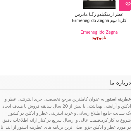
عطر ارمنگیلدو زگنا مادرس
کارداموم Ermenegildo Zegna
Madras Cardamom حجم ۱۲۵
میلی لیتر
Ermenegildo Zegna
ناموجود
درباره ما
عطرینه استور
به عنوان کاملترین مرجع تخصصـی خرید اینترنتـی عطر و
ادکلن و آرایشی بهداشتی با بیش از 20 سال سابقه فروش با هـدف ایجاد
یک سـایت جامع اطـلاع رسانی و خرید اینترنتی عطر و ادکلن در کشور
شروع به کار کرد.قیمت عالی و ارسال سریع در کنار ارائه اطلاعات دقیق
در مورد عطر و ادکلن جزو اصلی ترین برنامه های عطرینه استور از ابتدا تا