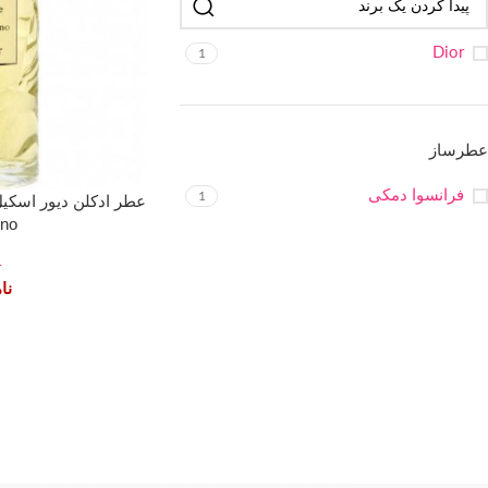
Dior
1
عطرساز
فرانسوا دمکی
1
ino
r
نا