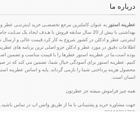
درباره ما
عطرینه استور
به عنوان کاملترین مرجع تخصصـی خرید اینترنتـی عطر و 
بهداشتی با بیش از 20 سال سابقه فروش با هـدف ایجاد یک سـای
اینترنتی عطر و ادکلن در کشور شروع به کار کرد.قیمت عالی و ارسال سری
اطلاعات دقیق در مورد عطر و ادکلن جزو اصلی ترین برنامه های عطرینه ا
بوده است.ما در عطرینه استور عطرها را با قیمت مناسب و تضمین اصال
کنیم. عطرینه استور برای آسودگی خیال شما، تضمین می کند که در 
محصول هزینه پرداختی شما را بازمی گرداند. پایه و اساس عطرینه استو
انسان است.
همه چیز فراموش میشه جز عطرتون
جهت مشاوره خرید و پشتیبانی با ما از طریق واتس اپ در تماس باشید.
09113394781
فروش فقط بصورت آنلاین میباشد و با توجه به سفارش و آدرس خریدار، 
انبار مرکزی: تهران - تهران بازار بزرگ