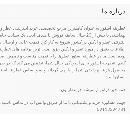
درباره ما
عطرینه استور
به عنوان کاملترین مرجع تخصصـی خرید اینترنتـی عطر و 
بهداشتی با بیش از 20 سال سابقه فروش با هـدف ایجاد یک سـای
اینترنتی عطر و ادکلن در کشور شروع به کار کرد.قیمت عالی و ارسال سری
اطلاعات دقیق در مورد عطر و ادکلن جزو اصلی ترین برنامه های عطرینه ا
بوده است.ما در عطرینه استور عطرها را با قیمت مناسب و تضمین اصال
کنیم. عطرینه استور برای آسودگی خیال شما، تضمین می کند که در 
محصول هزینه پرداختی شما را بازمی گرداند. پایه و اساس عطرینه استو
انسان است.
همه چیز فراموش میشه جز عطرتون
جهت مشاوره خرید و پشتیبانی با ما از طریق واتس اپ در تماس باشید.
09113394781
فروش فقط بصورت آنلاین میباشد و با توجه به سفارش و آدرس خریدار، 