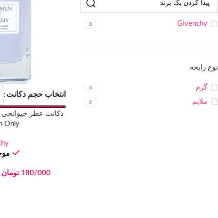
Givenchy
3
نوع رایحه
گرم
3
انتخاب حجم دکانت
ملایم
3
n Only
chy
موجو
180/000
تومان