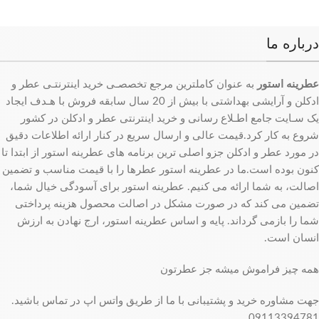
درباره ما
عطرینه استور
به عنوان کاملترین مرجع تخصصـی خرید اینترنتـی عطر و
ادکلن و آرایشی بهداشتی با بیش از 20 سال سابقه فروش با هـدف ایجاد
یک سـایت جامع اطـلاع رسانی و خرید اینترنتی عطر و ادکلن در کشور
شروع به کار کرد.قیمت عالی و ارسال سریع در کنار ارائه اطلاعات دقیق
در مورد عطر و ادکلن جزو اصلی ترین برنامه های عطرینه استور از ابتدا تا
کنون بوده است.ما در عطرینه استور عطرها را با قیمت مناسب و تضمین
اصالت، به شما ارائه می کنیم. عطرینه استور برای آسودگی خیال شما،
تضمین می کند که در صورت مشکل در اصالت محصول هزینه پرداختی
شما را بازمی گرداند. پایه و اساس عطرینه استور، ارج نهادن به ارزش
انسان است.
همه چیز فراموش میشه جز عطرتون
جهت مشاوره خرید و پشتیبانی با ما از طریق واتس اپ در تماس باشید.
09113394781