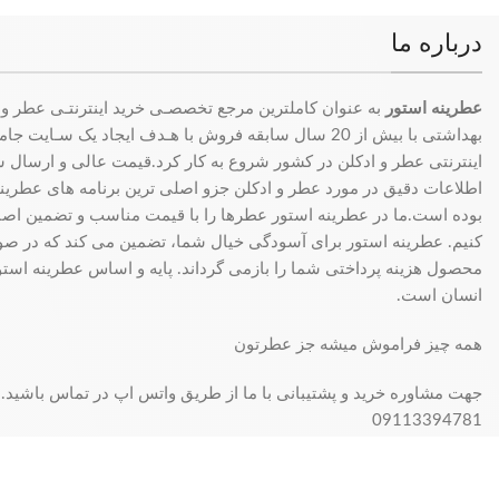
درباره ما
عطرینه استور
به عنوان کاملترین مرجع تخصصـی خرید اینترنتـی عطر و 
بهداشتی با بیش از 20 سال سابقه فروش با هـدف ایجاد یک سـای
اینترنتی عطر و ادکلن در کشور شروع به کار کرد.قیمت عالی و ارسال سری
اطلاعات دقیق در مورد عطر و ادکلن جزو اصلی ترین برنامه های عطرینه ا
بوده است.ما در عطرینه استور عطرها را با قیمت مناسب و تضمین اصال
کنیم. عطرینه استور برای آسودگی خیال شما، تضمین می کند که در 
محصول هزینه پرداختی شما را بازمی گرداند. پایه و اساس عطرینه استو
انسان است.
همه چیز فراموش میشه جز عطرتون
جهت مشاوره خرید و پشتیبانی با ما از طریق واتس اپ در تماس باشید.
09113394781
فروش فقط بصورت آنلاین میباشد و با توجه به سفارش و آدرس خریدار، 