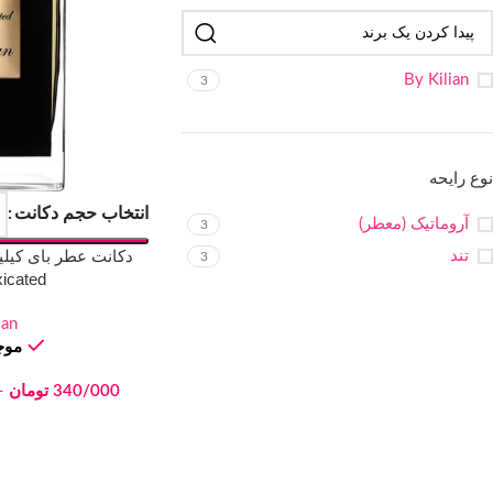
By Kilian
3
نوع رایحه
انتخاب حجم دکانت
آروماتیک (معطر)
3
تند
3
xicated
ian
موجو
340/000
تومان
–