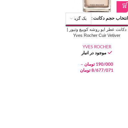
انتخاب حجم دکانت
دکانت عطر ایو روشه کوییغ وتیور |
Yves Rocher Cuir Vetiver
YVES ROCHER
موجود در انبار
190/000
تومان
–
8/677/071
تومان