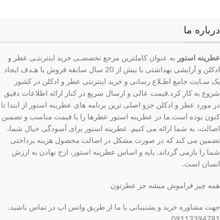
درباره ما
عطرینه استور
به عنوان کاملترین مرجع تخصصـی خرید اینترنتـی عطر و
ادکلن و آرایشی بهداشتی با بیش از 20 سال سابقه فروش با هـدف ایجاد
یک سـایت جامع اطـلاع رسانی و خرید اینترنتی عطر و ادکلن در کشور
شروع به کار کرد.قیمت عالی و ارسال سریع در کنار ارائه اطلاعات دقیق
در مورد عطر و ادکلن جزو اصلی ترین برنامه های عطرینه استور از ابتدا تا
کنون بوده است.ما در عطرینه استور عطرها را با قیمت مناسب و تضمین
اصالت، به شما ارائه می کنیم. عطرینه استور برای آسودگی خیال شما،
تضمین می کند که در صورت مشکل در اصالت محصول هزینه پرداختی
شما را بازمی گرداند. پایه و اساس عطرینه استور، ارج نهادن به ارزش
انسان است.
همه چیز فراموش میشه جز عطرتون
جهت مشاوره خرید و پشتیبانی با ما از طریق واتس اپ در تماس باشید.
09113394781