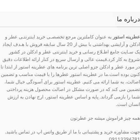
درباره ما
عطرینه استور
به عنوان کاملترین مرجع تخصصـی خرید اینترنتـی عطر و
ادکلن و آرایشی بهداشتی با بیش از 20 سال سابقه فروش با هـدف ایجاد
یک سـایت جامع اطـلاع رسانی و خرید اینترنتی عطر و ادکلن در کشور
شروع به کار کرد.قیمت عالی و ارسال سریع در کنار ارائه اطلاعات دقیق
در مورد عطر و ادکلن جزو اصلی ترین برنامه های عطرینه استور از ابتدا تا
کنون بوده است.ما در عطرینه استور عطرها را با قیمت مناسب و تضمین
اصالت، به شما ارائه می کنیم. عطرینه استور برای آسودگی خیال شما،
تضمین می کند که در صورت مشکل در اصالت محصول هزینه پرداختی
شما را بازمی گرداند. پایه و اساس عطرینه استور، ارج نهادن به ارزش
انسان است.
همه چیز فراموش میشه جز عطرتون
جهت مشاوره خرید و پشتیبانی با ما از طریق واتس اپ در تماس باشید.
09113394781