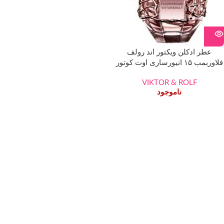
عطر ادکلن ویکتور اند رولف
فلاوربمب ۱۵ انیورساری اوت کوتور
ادیشن Viktor & rolf Flowerbomb
15th Anniversary Haute Couture
VIKTOR & ROLF
ناموجود
Edition