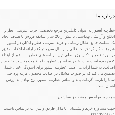
درباره ما
عطرینه استور
به عنوان کاملترین مرجع تخصصـی خرید اینترنتـی عطر و
ادکلن و آرایشی بهداشتی با بیش از 20 سال سابقه فروش با هـدف ایجاد
یک سـایت جامع اطـلاع رسانی و خرید اینترنتی عطر و ادکلن در کشور
شروع به کار کرد.قیمت عالی و ارسال سریع در کنار ارائه اطلاعات دقیق
در مورد عطر و ادکلن جزو اصلی ترین برنامه های عطرینه استور از ابتدا تا
کنون بوده است.ما در عطرینه استور عطرها را با قیمت مناسب و تضمین
اصالت، به شما ارائه می کنیم. عطرینه استور برای آسودگی خیال شما،
تضمین می کند که در صورت مشکل در اصالت محصول هزینه پرداختی
شما را بازمی گرداند. پایه و اساس عطرینه استور، ارج نهادن به ارزش
انسان است.
همه چیز فراموش میشه جز عطرتون
جهت مشاوره خرید و پشتیبانی با ما از طریق واتس اپ در تماس باشید.
09113394781