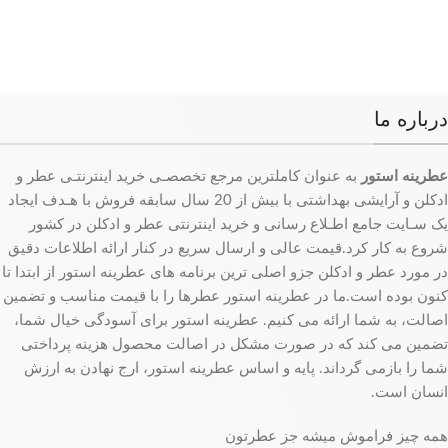
درباره ما
عطرینه استور
به عنوان کاملترین مرجع تخصصـی خرید اینترنتـی عطر و
ادکلن و آرایشی بهداشتی با بیش از 20 سال سابقه فروش با هـدف ایجاد
یک سـایت جامع اطـلاع رسانی و خرید اینترنتی عطر و ادکلن در کشور
شروع به کار کرد.قیمت عالی و ارسال سریع در کنار ارائه اطلاعات دقیق
در مورد عطر و ادکلن جزو اصلی ترین برنامه های عطرینه استور از ابتدا تا
کنون بوده است.ما در عطرینه استور عطرها را با قیمت مناسب و تضمین
اصالت، به شما ارائه می کنیم. عطرینه استور برای آسودگی خیال شما،
تضمین می کند که در صورت مشکل در اصالت محصول هزینه پرداختی
شما را بازمی گرداند. پایه و اساس عطرینه استور، ارج نهادن به ارزش
انسان است.
همه چیز فراموش میشه جز عطرتون