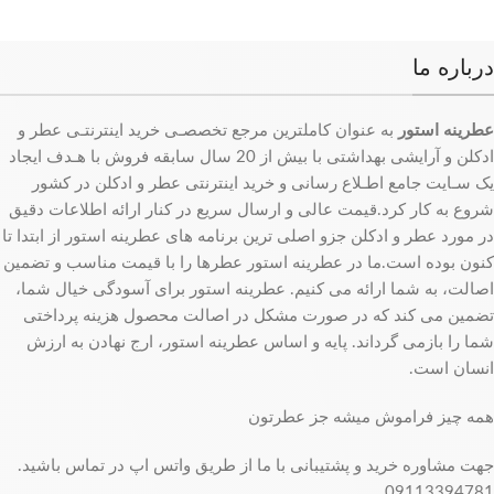
درباره ما
عطرینه استور
به عنوان کاملترین مرجع تخصصـی خرید اینترنتـی عطر و
ادکلن و آرایشی بهداشتی با بیش از 20 سال سابقه فروش با هـدف ایجاد
یک سـایت جامع اطـلاع رسانی و خرید اینترنتی عطر و ادکلن در کشور
شروع به کار کرد.قیمت عالی و ارسال سریع در کنار ارائه اطلاعات دقیق
در مورد عطر و ادکلن جزو اصلی ترین برنامه های عطرینه استور از ابتدا تا
کنون بوده است.ما در عطرینه استور عطرها را با قیمت مناسب و تضمین
اصالت، به شما ارائه می کنیم. عطرینه استور برای آسودگی خیال شما،
تضمین می کند که در صورت مشکل در اصالت محصول هزینه پرداختی
شما را بازمی گرداند. پایه و اساس عطرینه استور، ارج نهادن به ارزش
انسان است.
همه چیز فراموش میشه جز عطرتون
جهت مشاوره خرید و پشتیبانی با ما از طریق واتس اپ در تماس باشید.
09113394781