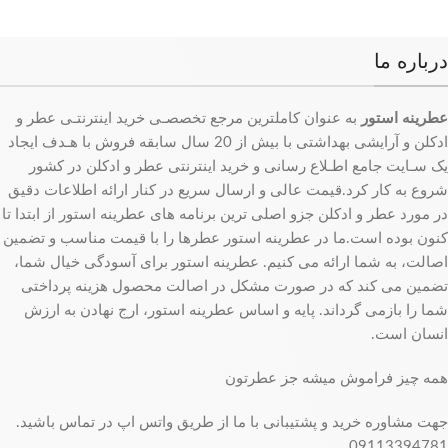
درباره ما
عطرینه استور
به عنوان کاملترین مرجع تخصصـی خرید اینترنتـی عطر و
ادکلن و آرایشی بهداشتی با بیش از 20 سال سابقه فروش با هـدف ایجاد
یک سـایت جامع اطـلاع رسانی و خرید اینترنتی عطر و ادکلن در کشور
شروع به کار کرد.قیمت عالی و ارسال سریع در کنار ارائه اطلاعات دقیق
در مورد عطر و ادکلن جزو اصلی ترین برنامه های عطرینه استور از ابتدا تا
کنون بوده است.ما در عطرینه استور عطرها را با قیمت مناسب و تضمین
اصالت، به شما ارائه می کنیم. عطرینه استور برای آسودگی خیال شما،
تضمین می کند که در صورت مشکل در اصالت محصول هزینه پرداختی
شما را بازمی گرداند. پایه و اساس عطرینه استور، ارج نهادن به ارزش
انسان است.
همه چیز فراموش میشه جز عطرتون
جهت مشاوره خرید و پشتیبانی با ما از طریق واتس اپ در تماس باشید.
09113394781