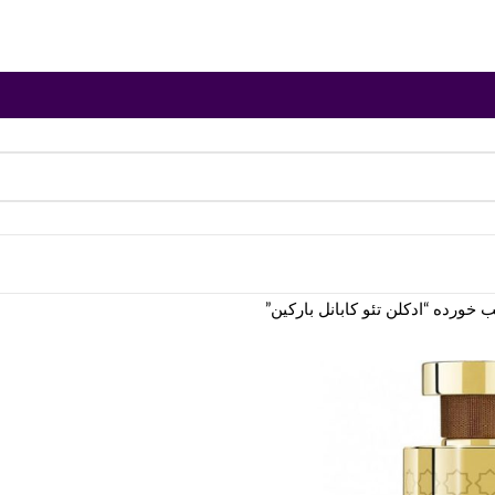
ورده “ادکلن تئو کابانل بارکین”