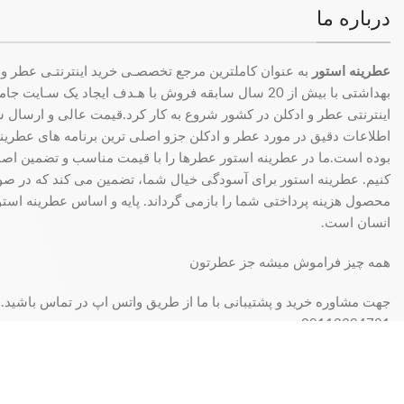
درباره ما
عطرینه استور
به عنوان کاملترین مرجع تخصصـی خرید اینترنتـی عطر و 
بهداشتی با بیش از 20 سال سابقه فروش با هـدف ایجاد یک سـای
اینترنتی عطر و ادکلن در کشور شروع به کار کرد.قیمت عالی و ارسال سری
اطلاعات دقیق در مورد عطر و ادکلن جزو اصلی ترین برنامه های عطرینه ا
بوده است.ما در عطرینه استور عطرها را با قیمت مناسب و تضمین اصال
کنیم. عطرینه استور برای آسودگی خیال شما، تضمین می کند که در 
محصول هزینه پرداختی شما را بازمی گرداند. پایه و اساس عطرینه استو
انسان است.
همه چیز فراموش میشه جز عطرتون
جهت مشاوره خرید و پشتیبانی با ما از طریق واتس اپ در تماس باشید.
09113394781
فروش فقط بصورت آنلاین میباشد و با توجه به سفارش و آدرس خریدار، 
انبار مرکزی: تهران - تهران بازار بزرگ