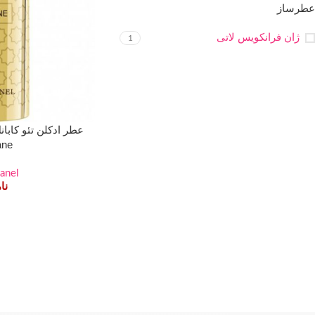
عطرساز
ژان فرانکویس لاتی
1
ane
anel
نا