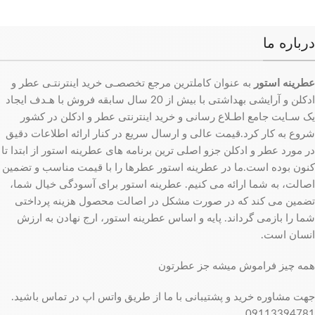
درباره ما
عطرینه استور
به عنوان کاملترین مرجع تخصصـی خرید اینترنتـی عطر و
ادکلن و آرایشی بهداشتی با بیش از 20 سال سابقه فروش با هـدف ایجاد
یک سـایت جامع اطـلاع رسانی و خرید اینترنتی عطر و ادکلن در کشور
شروع به کار کرد.قیمت عالی و ارسال سریع در کنار ارائه اطلاعات دقیق
در مورد عطر و ادکلن جزو اصلی ترین برنامه های عطرینه استور از ابتدا تا
کنون بوده است.ما در عطرینه استور عطرها را با قیمت مناسب و تضمین
اصالت، به شما ارائه می کنیم. عطرینه استور برای آسودگی خیال شما،
تضمین می کند که در صورت مشکل در اصالت محصول هزینه پرداختی
شما را بازمی گرداند. پایه و اساس عطرینه استور، ارج نهادن به ارزش
انسان است.
همه چیز فراموش میشه جز عطرتون
جهت مشاوره خرید و پشتیبانی با ما از طریق واتس اپ در تماس باشید.
09113394781