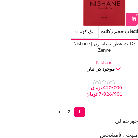
انتخاب حجم دکانت
دکانت عطر نیشانه زن | Nishane
Zenne
Nishane
موجود در انبار
420/000
تومان
–
7/926/901
تومان
→
2
1
خورخه لی
ملیت :
نامشخص