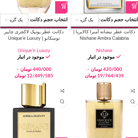
انتخاب حجم دکانت
انتخاب حجم دکانت
دکانت عطر نیشانه آمبرا کالابریا |
دکانت عطر یونیک لاکچری چایپر
Nishane Ambra Calabria
توسکانو | Unique’e Luxury
Chypre Toscano
Unique’e Luxury
Nishane
موجود در انبار
موجود در انبار
420/000
تومان
–
440/000
تومان
–
19/764/439
تومان
12/449/585
تومان