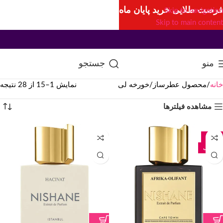
فرصت طلایی خرید پایان ماه
Skip to navigation
Skip to main content
منو
جستجو
خانه
محصول عطرساز
خورخه لی
نمایش 1–15 از 28 نتیجه
مشاهده فیلترها
-24%
50 میل