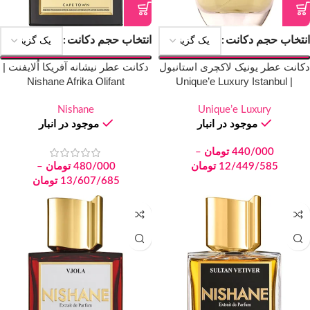
انتخاب حجم دکانت
انتخاب حجم دکانت
دکانت عطر یونیک لاکچری استانبول
دکانت عطر نیشانه آفریکا اُلایفنت |
Nishane Afrika Olifant
| Unique’e Luxury Istanbul
Nishane
Unique’e Luxury
موجود در انبار
موجود در انبار
440/000
تومان
–
12/449/585
تومان
480/000
تومان
–
13/607/685
تومان