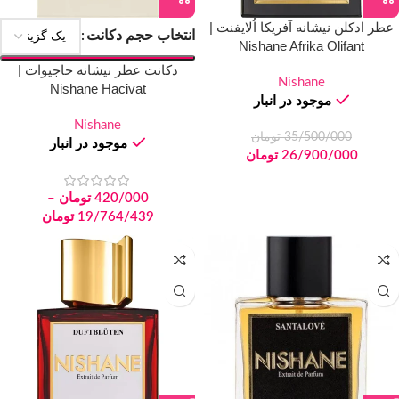
عطر ادکلن نیشانه آفریکا اُلایفنت |
انتخاب حجم دکانت
Nishane Afrika Olifant
دکانت عطر نیشانه حاجیوات |
Nishane
Nishane Hacivat
موجود در انبار
Nishane
35/500/000
تومان
موجود در انبار
26/900/000
تومان
420/000
تومان
–
19/764/439
تومان