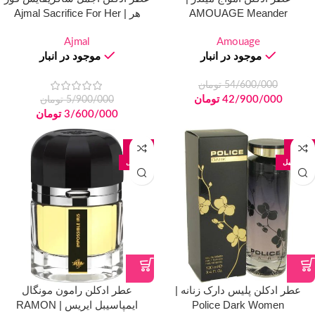
AMOUAGE Meander
هر | Ajmal Sacrifice For Her
Ajmal
Amouage
موجود در انبار
موجود در انبار
54/600/000
تومان
42/900/000
تومان
5/900/000
تومان
3/600/000
تومان
-42%
-40%
100 میل
50 میل
عطر ادکلن پلیس دارک زنانه |
عطر ادکلن رامون مونگال
Police Dark Women
ایمپاسیبل ایریس | RAMON