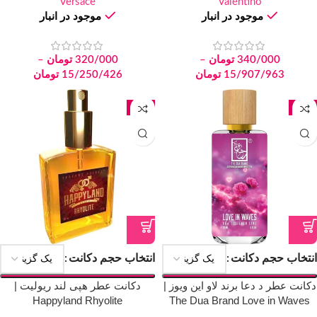
Versace
Born in Roma Ivory
Valentino
موجود در انبار
موجود در انبار
340/000
تومان
–
320/000
تومان
–
15/907/963
تومان
15/250/426
تومان
جدید
جدید
انتخاب حجم دکانت
انتخاب حجم دکانت
دکانت عطر د دعا برند لاو این ویوز |
دکانت عطر هپی لند ریولیت |
Happyland Rhyolite
The Dua Brand Love in Waves