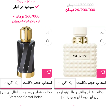
Calvin Klein
44/500/000
تومان
موجود در انبار
26/900/000
تومان
160/000
تومان
–
4/342/878
تومان
انتخاب حجم دکانت
انتخاب حجم دکانت
دکانت عطر والنتینو والنتینو اومو
دکانت عطر ورساچه سانتال بویس |
برن این روما ایووری زنانه |
Versace Santal Boisé
VALENTINO Valentino Uomo