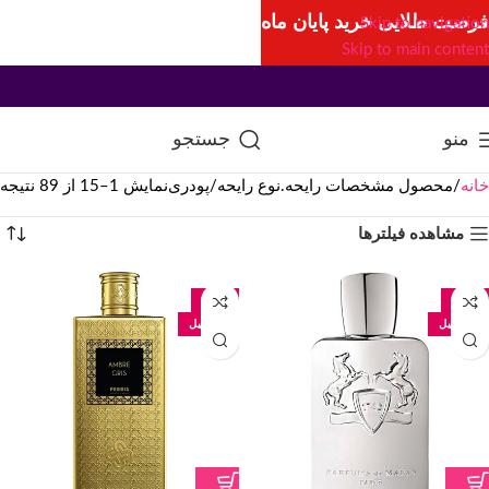
فرصت طلایی خرید پایان ماه
Skip to navigation
Skip to main content
منو
جستجو
خانه
محصول مشخصات رایحه.نوع رایحه
پودری
نمایش 1–15 از 89 نتیجه
مشاهده فیلترها
-29%
-26%
125 میل
100 میل