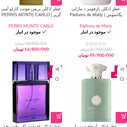
عطر ادکلن پارفومز د مارلی
عطر ادکلن پریس مونت کارلو آمبر
پگاسوس | Parfums de Marly
گریز | PERRIS MONTE CARLO
Ambre Gris
Pegasus
PERRIS MONTE CARLO
Parfums de Marly
موجود در انبار
موجود در انبار
23/800/000
تومان
16/800/000
تومان
67/000/000
تومان
49/900/000
تومان
-39%
-21%
100 میل
50 میل
عطر ادکلن آمواج میندر |
عطر ادکلن اجمل ساکریفایس فور