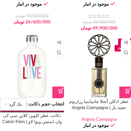
موجود در انبار
موجود در انبار
44/500/000
تومان
26/600/000
تومان
66/000/000
تومان
49/900/000
تومان
-40%
100 میل
عطر ادکلن آنجلا چامپاینیا رزاریوم
انتخاب حجم دکانت
جعبه باز | Angela Ciampagna
Rosarium Open Box
دکانت عطر کلوین کلاین سی کی
Angela Ciampagna
وان اسنس ویوا لاو | Calvin Klein
موجود در انبار
CK One Essence Viva Love