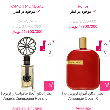
MONEGAL Impossible Iris
RAMON MONEGAL
Police
موجود در انبار
موجود در انبار
8/200/000
تومان
4/900/000
تومان
37/900/000
تومان
21/900/000
تومان
-40%
-24%
100 میل
100 میل
عطر ادکلن آمواج اوپوس نه |
عطر ادکلن آنجلا چامپاینیا رزاریوم |
Angela Ciampagna Rosarium
Amouage Opus IX
Angela Ciampagna
Amouage