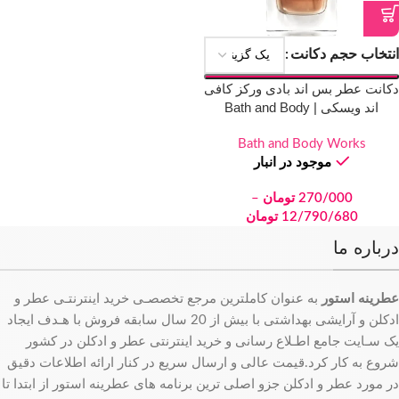
انتخاب حجم دکانت
دکانت عطر بس اند بادی ورکز کافی
اند ویسکی | Bath and Body
Works Coffee & Whiskey
Bath and Body Works
موجود در انبار
270/000
تومان
–
12/790/680
تومان
درباره ما
عطرینه استور
به عنوان کاملترین مرجع تخصصـی خرید اینترنتـی عطر و
ادکلن و آرایشی بهداشتی با بیش از 20 سال سابقه فروش با هـدف ایجاد
یک سـایت جامع اطـلاع رسانی و خرید اینترنتی عطر و ادکلن در کشور
شروع به کار کرد.قیمت عالی و ارسال سریع در کنار ارائه اطلاعات دقیق
در مورد عطر و ادکلن جزو اصلی ترین برنامه های عطرینه استور از ابتدا تا