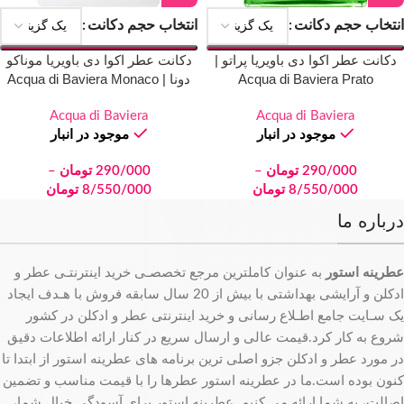
انتخاب حجم دکانت
انتخاب حجم دکانت
دکانت عطر اکوا دی باویریا پراتو |
دکانت عطر اکوا دی باویریا موناکو
Acqua di Baviera Prato
دونا | Acqua di Baviera Monaco
Donna
Acqua di Baviera
Acqua di Baviera
موجود در انبار
موجود در انبار
290/000
تومان
–
290/000
تومان
–
8/550/000
تومان
8/550/000
تومان
درباره ما
عطرینه استور
به عنوان کاملترین مرجع تخصصـی خرید اینترنتـی عطر و
ادکلن و آرایشی بهداشتی با بیش از 20 سال سابقه فروش با هـدف ایجاد
یک سـایت جامع اطـلاع رسانی و خرید اینترنتی عطر و ادکلن در کشور
شروع به کار کرد.قیمت عالی و ارسال سریع در کنار ارائه اطلاعات دقیق
در مورد عطر و ادکلن جزو اصلی ترین برنامه های عطرینه استور از ابتدا تا
کنون بوده است.ما در عطرینه استور عطرها را با قیمت مناسب و تضمین
اصالت، به شما ارائه می کنیم. عطرینه استور برای آسودگی خیال شما،